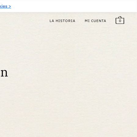
5
€
¡Gratis!
ES
(EUR €)
kies >
0
LA HISTORIA
MI CUENTA
en