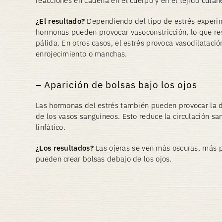
reacciones en cadena en el cuerpo y en el tejido cután
¿El resultado?
Dependiendo del tipo de estrés experi
hormonas pueden provocar vasoconstricción, lo que re
pálida. En otros casos, el estrés provoca vasodilataci
enrojecimiento o manchas.
Aparición de bolsas bajo los ojos
Las hormonas del estrés también pueden provocar la di
de los vasos sanguíneos. Esto reduce la circulación sa
linfático.
¿Los resultados?
Las ojeras se ven más oscuras, más p
pueden crear bolsas debajo de los ojos.