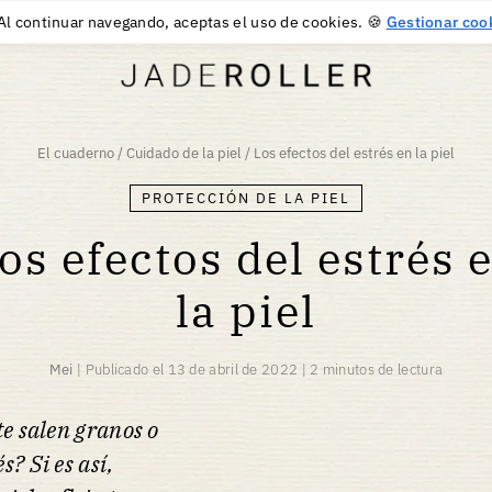
DEVOLUCIONES GRATUITAS DURANTE 30 DÍAS
30
€
Al continuar navegando, aceptas el uso de cookies. 🍪
Gestionar coo
El cuaderno
/
Cuidado de la piel
/
Los efectos del estrés en la piel
PROTECCIÓN DE LA PIEL
os efectos del estrés 
la piel
Mei
|
Publicado el
13 de abril de 2022
|
2 minutos de lectura
e salen granos o
? Si es así,