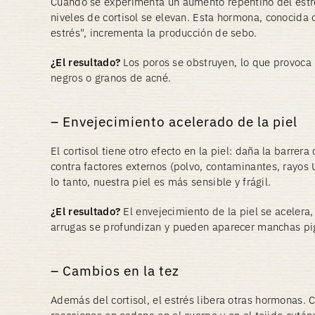
Cuando se experimenta un aumento repentino del estrés
niveles de cortisol se elevan. Esta hormona, conocida
estrés", incrementa la producción de sebo.
¿El resultado?
Los poros se obstruyen, lo que provoca 
negros o granos de acné.
Envejecimiento acelerado de la piel
El cortisol tiene otro efecto en la piel: daña la barrer
contra factores externos (polvo, contaminantes, rayos U
lo tanto, nuestra piel es más sensible y frágil.
¿El resultado?
El envejecimiento de la piel se acelera, 
arrugas se profundizan y pueden aparecer manchas pi
Cambios en la tez
Además del cortisol, el estrés libera otras hormonas