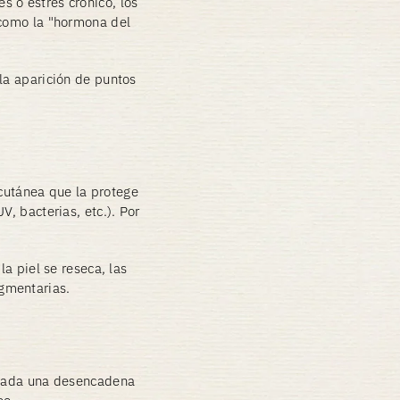
 o estrés crónico, los
 como la "hormona del
la aparición de puntos
a cutánea que la protege
V, bacterias, etc.). Por
la piel se reseca, las
gmentarias.
. Cada una desencadena