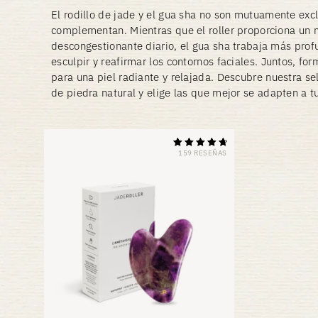
El rodillo de jade y el gua sha no son mutuamente exc
complementan. Mientras que el roller proporciona un 
descongestionante diario, el gua sha trabaja más pro
esculpir y reafirmar los contornos faciales. Juntos, fo
para una piel radiante y relajada. Descubre nuestra s
de piedra natural y elige las que mejor se adapten a 
159 RESEÑAS
Calificación
4.81
de 5