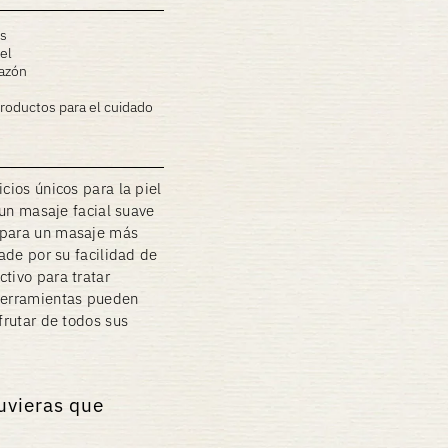
as
iel
hazón
 productos para el cuidado
cios únicos para la piel
a un masaje facial suave
o para un masaje más
jade por su facilidad de
tivo para tratar
 herramientas pueden
frutar de todos sus
tuvieras que