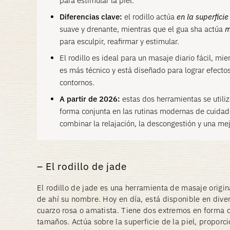
para estimular la piel.
Diferencias clave:
el rodillo actúa
en la superficie
suave y drenante, mientras que el gua sha actúa
m
para esculpir, reafirmar y estimular.
El rodillo es ideal para un masaje diario fácil, mi
es más técnico y está diseñado para lograr efecto
contornos.
A partir de 2026:
estas dos herramientas se utili
forma conjunta en las rutinas modernas de cuidado
combinar la relajación, la descongestión y una mejo
El rodillo de jade
El rodillo de jade es una herramienta de masaje origi
de ahí su nombre. Hoy en día, está disponible en dive
cuarzo rosa o amatista. Tiene dos extremos en forma d
tamaños. Actúa sobre la superficie de la piel, propor