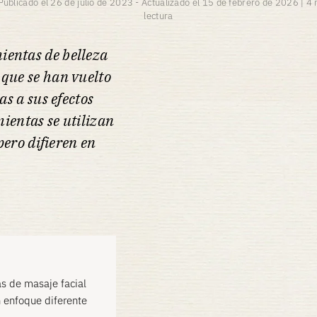
Publicado el
26 de julio de 2023
-
Actualizado el
15 de febrero de 2026
|
4 
lectura
mientas de belleza
 que se han vuelto
s a sus efectos
mientas se utilizan
pero difieren en
as de masaje facial
n enfoque diferente