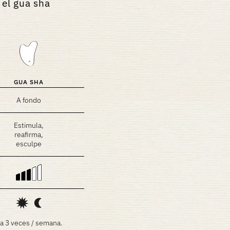
 el gua sha
GUA SHA
A fondo
Estimula,
reafirma,
esculpe
 a 3 veces / semana.