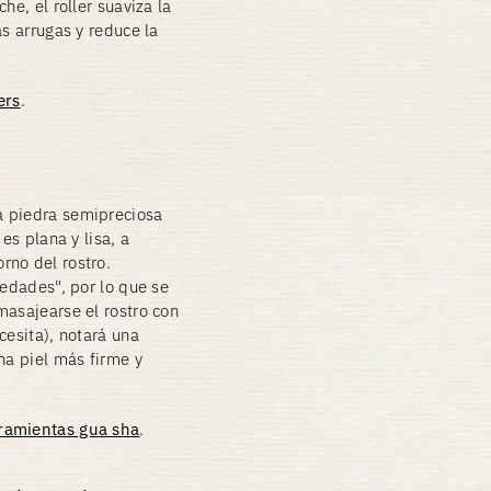
he, el roller suaviza la
as arrugas y reduce la
ers
.
a piedra semipreciosa
es plana y lisa, a
rno del rostro.
medades", por lo que se
masajearse el rostro con
cesita), notará una
na piel más firme y
rramientas gua sha
.