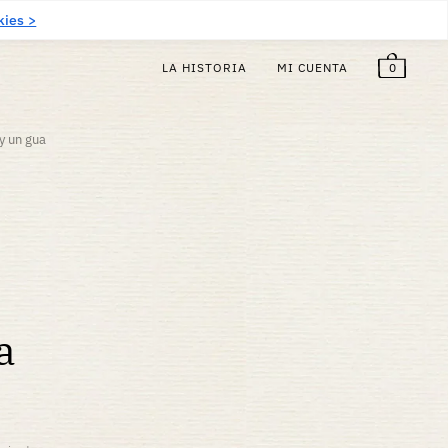
5,00
€
¡Gratis!
ES
kies >
0
LA HISTORIA
MI CUENTA
 y un gua
a