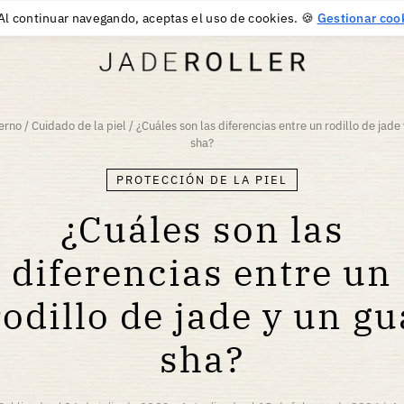
ENTREGA GRATUITA DESDE
30
€
COMPRA
Al continuar navegando, aceptas el uso de cookies. 🍪
Gestionar coo
erno
/
Cuidado de la piel
/
¿Cuáles son las diferencias entre un rodillo de jade
sha?
PROTECCIÓN DE LA PIEL
¿Cuáles son las
diferencias entre un
rodillo de jade y un gu
sha?