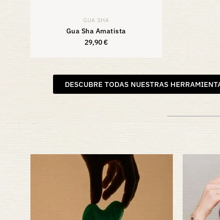
GUA SHA
Gua Sha Amatista
29,90
€
29,90
€
DESCUBRE TODAS NUESTRAS HERRAMIENTA