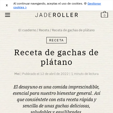
Al continuar navegando, aceptas el uso de cookies. 🍪
DEVOLUCIONES GRATUITAS DURANTE 30 DÍAS
30
€
Gestionar
X
cookies >
0
El cuaderno
/
Receta
/
Receta de gachas de plátano
RECETA
Receta de gachas de
plátano
Mei
|
Publicado el
12 de abril de 2022
|
1 minuto de lectura
El desayuno es una comida imprescindible,
esencial para nuestro bienestar general. Así
que consiéntete con esta receta rápida y
sencilla de unas gachas deliciosas,
saludables y equilibradas.