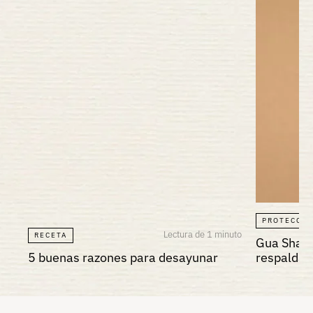
PROTECCIÓ
Lectura de 1 minuto
RECETA
Gua Sha: L
5 buenas razones para desayunar
respalda s