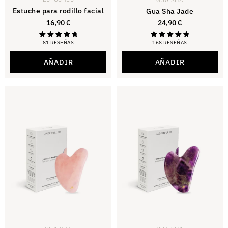
Estuche para rodillo facial
Gua Sha Jade
16,90
€
24,90
€
81 RESEÑAS
168 RESEÑAS
Calificado
Calificación:
con 4,79
4,88
de 5
sobre 5
AÑADIR
AÑADIR