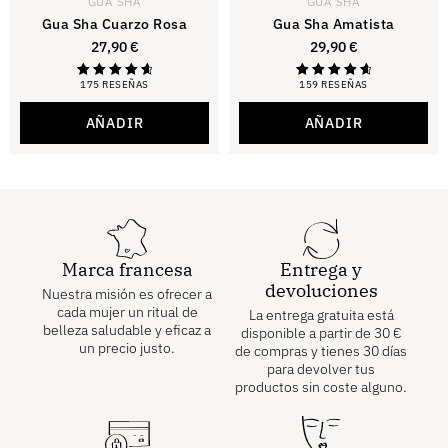
GUA SHA
GUA SHA
Gua Sha Cuarzo Rosa
Gua Sha Amatista
27,90
€
29,90
€
175 RESEÑAS
159 RESEÑAS
Calificación
Calificación
4.81
4.81
de 5
de 5
AÑADIR
AÑADIR
Marca francesa
Entrega y
devoluciones
Nuestra misión es ofrecer a
cada mujer un ritual de
La entrega gratuita está
belleza saludable y eficaz a
disponible a partir de
30
€
un precio justo.
de compras y tienes 30 días
para devolver tus
productos sin coste alguno.