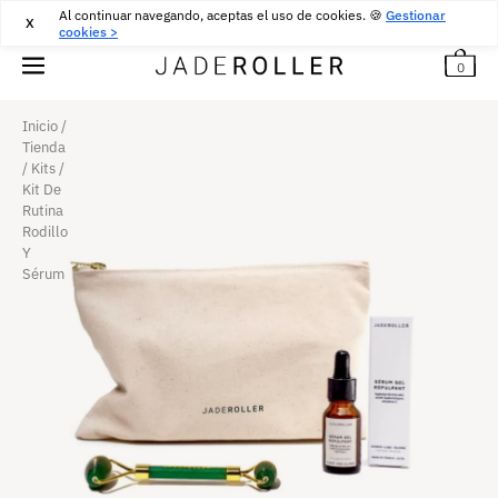
Al continuar navegando, aceptas el uso de cookies. 🍪
ENTREGA GRATUITA DESDE
30
€
COMPRA
Gestionar
X
cookies >
0
Inicio
/
Tienda
/
Kits
/
Kit De
Rutina
Rodillo
Y
Sérum