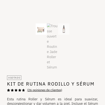
AGOTADO
KIT DE RUTINA RODILLO Y SÉRUM
(
26
opiniones de clientes)
Valoración de
26
4,81
sobre 5
Esta
rutina Roller y Sérum es ideal para suavizar,
basada en
descongestionar y dar volumen a la piel. Incluye el Sérum
opiniones de