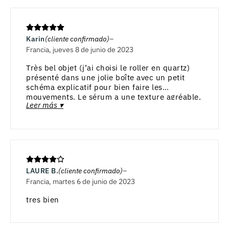
Karin
(cliente confirmado)
Francia, jueves 8 de junio de 2023
Très bel objet (j’ai choisi le roller en quartz)
présenté dans une jolie boîte avec un petit
schéma explicatif pour bien faire les
mouvements. Le sérum a une texture agréable,
Leer más ▾
ni grasse ni collante. Je ne fais pas la routine
tous les jours, mais j’en tire à chaque fois une
sensation de détente.
LAURE B.
(cliente confirmado)
Francia, martes 6 de junio de 2023
tres bien