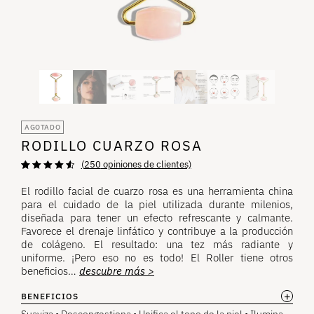
AGOTADO
RODILLO CUARZO ROSA
(
250
opiniones de clientes)
Valoración de
250
4,72
sobre 5
El rodillo facial de cuarzo rosa es una herramienta china
basada en
para el cuidado de la piel utilizada durante milenios,
opiniones de
clientes.
diseñada para tener un efecto refrescante y calmante.
Favorece el drenaje linfático y contribuye a la producción
de colágeno. El resultado: una tez más radiante y
uniforme. ¡Pero eso no es todo! El Roller tiene otros
beneficios…
descubre más >
+
BENEFICIOS