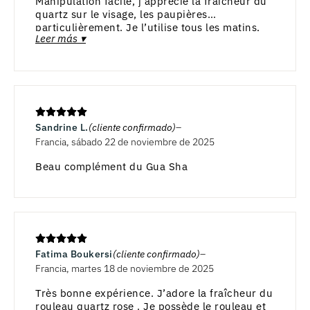
Manipulation facile, j’apprécie la fraîcheur du
quartz sur le visage, les paupières
particulièrement. Je l’utilise tous les matins,
Leer más ▾
comme une crème de soins, si je n’utilise pas
le rouleau,c’est comme si je ne mettais pas de
crème sur le visage!
Je recommande vivement.
Sandrine L.
(cliente confirmado)
Francia, sábado 22 de noviembre de 2025
Beau complément du Gua Sha
Fatima Boukersi
(cliente confirmado)
Francia, martes 18 de noviembre de 2025
Très bonne expérience. J’adore la fraîcheur du
rouleau quartz rose . Je possède le rouleau et