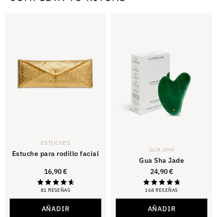
ESTUCHES
GUA SHA
Estuche para rodillo facial
Gua Sha Jade
16,90
€
24,90
€
81 RESEÑAS
168 RESEÑAS
Calificado
Calificación:
con 4,79
4,88
de 5
sobre 5
AÑADIR
AÑADIR