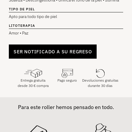
Suaviza • Descongestiona • Unifica el tono de la piel • Ilumina
TIPO DE PIEL
Apto para todo tipo de piel
LITOTERAPIA
Amor • Paz
SER NOTIFICADO A SU REGRESO
Entrega gratuita
Pago seguro
Devoluciones gratuitas
desde
30
€
compra
durante 30 días
Para este roller hemos pensado en todo.