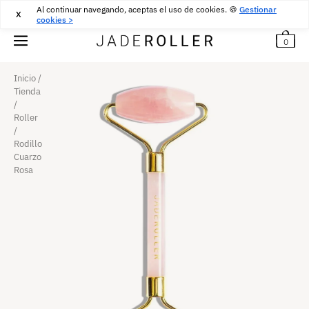
Al continuar navegando, aceptas el uso de cookies. 🍪
ENTREGA GRATUITA DESDE
30
€
COMPRA
Gestionar
X
cookies >
0
Inicio
/
Tienda
/
Roller
/
Rodillo
Cuarzo
Rosa