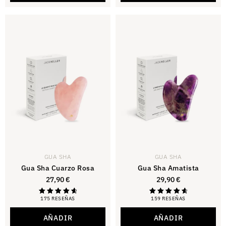
GUA SHA
GUA SHA
Gua Sha Cuarzo Rosa
Gua Sha Amatista
27,90
€
29,90
€
175 RESEÑAS
159 RESEÑAS
Calificación
Calificación
4.81
4.81
de 5
de 5
AÑADIR
AÑADIR