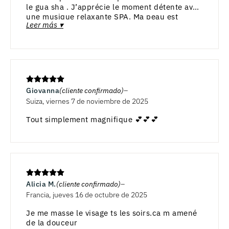
le gua sha . J’apprécie le moment détente avec
une musique relaxante SPA. Ma peau est
Leer más ▾
détendue et le visage lumineux après
l’utilisation du rouleau.Je recommande
vivement
Giovanna
(cliente confirmado)
Suiza, viernes 7 de noviembre de 2025
Tout simplement magnifique 💕💕💕
Alicia M.
(cliente confirmado)
Francia, jueves 16 de octubre de 2025
Je me masse le visage ts les soirs.ca m amené
de la douceur